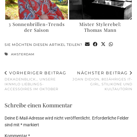
3 Sonnenbrillen-Trends
Mister Stylerebel:
der Saison
Thomas Mann
SIE MÖCHTEN DIESEN ARTIKEL TEILEN?
AMSTERDAM
VORHERIGER BEITRAG
NÄCHSTER BEITRAG
DEKADENBLICK… UNSERE
JOAN DIDION, 80JÄHRIGES IT-
IKNMLO LIEBLINGS-
GIRL, STILIKONE UND
ACCESSOIRES IM OKTOBER
KULTAUTORIN
Schreibe einen Kommentar
Deine E-Mail-Adresse wird nicht veröffentlicht.
Erforderliche Felder
sind mit
*
markiert
Kommentar
*