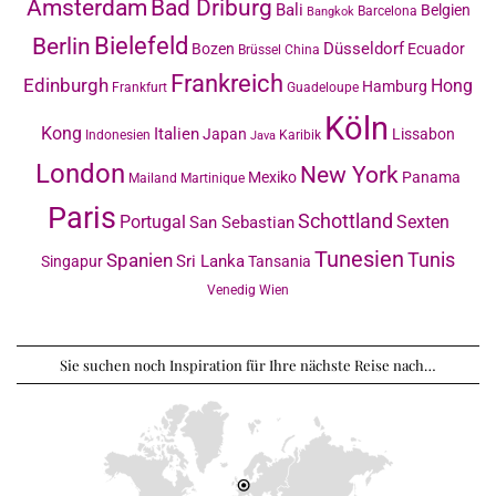
Amsterdam
Bad Driburg
Bali
Belgien
Barcelona
Bangkok
Bielefeld
Berlin
Düsseldorf
Bozen
Ecuador
Brüssel
China
Frankreich
Edinburgh
Hong
Hamburg
Frankfurt
Guadeloupe
Köln
Kong
Italien
Japan
Lissabon
Indonesien
Karibik
Java
London
New York
Mexiko
Panama
Mailand
Martinique
Paris
Schottland
Portugal
Sexten
San Sebastian
Tunesien
Tunis
Spanien
Sri Lanka
Singapur
Tansania
Venedig
Wien
Sie suchen noch Inspiration für Ihre nächste Reise nach…