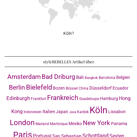
Köln?
styleREBELLES Artikel über
Amsterdam
Bad Driburg
Bali
Belgien
Barcelona
Bangkok
Bielefeld
Berlin
Düsseldorf
Bozen
Ecuador
Brüssel
China
Frankreich
Edinburgh
Hong
Hamburg
Frankfurt
Guadeloupe
Köln
Kong
Italien
Japan
Lissabon
Indonesien
Karibik
Java
London
New York
Mexiko
Panama
Mailand
Martinique
Paris
Schottland
Portugal
Sexten
San Sebastian