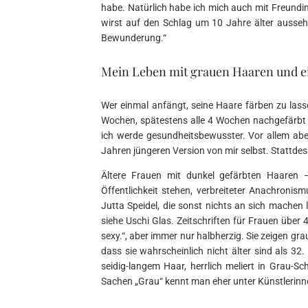
habe. Natürlich habe ich mich auch mit Freundin
wirst auf den Schlag um 10 Jahre älter aussehe
Bewunderung.“
Mein Leben mit grauen Haaren und ei
Wer einmal anfängt, seine Haare färben zu lassen
Wochen, spätestens alle 4 Wochen nachgefärbt 
ich werde gesundheitsbewusster. Vor allem aber 
Jahren jüngeren Version von mir selbst. Stattdess
Ältere Frauen mit dunkel gefärbten Haaren –
Öffentlichkeit stehen, verbreiteter Anachronism
Jutta Speidel, die sonst nichts an sich machen
siehe Uschi Glas. Zeitschriften für Frauen über 
sexy.“, aber immer nur halbherzig. Sie zeigen gr
dass sie wahrscheinlich nicht älter sind als 32
seidig-langem Haar, herrlich meliert in Grau-S
Sachen „Grau“ kennt man eher unter Künstlerinne