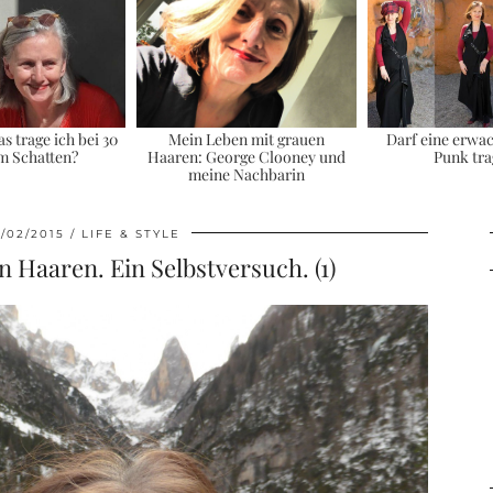
s trage ich bei 30
Mein Leben mit grauen
Darf eine erwa
m Schatten?
Haaren: George Clooney und
Punk tra
meine Nachbarin
/02/2015
LIFE & STYLE
 Haaren. Ein Selbstversuch. (1)