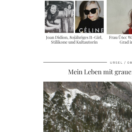
Joan Didion, 80jähriges It-Girl,
Frau Ü60: Wa
Stilikone und Kultautorin
Grad i
URSEL
08
Mein Leben mit grauen