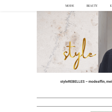
MODE
BEAUTY
E
styleREBELLES – modeaffin, mein