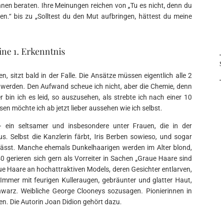
nen beraten. Ihre Meinungen reichen von „Tu es nicht, denn du
n.“ bis zu „Solltest du den Mut aufbringen, hättest du meine
ne 1. Erkenntnis
, sitzt bald in der Falle. Die Ansätze müssen eigentlich alle 2
werden. Den Aufwand scheue ich nicht, aber die Chemie, denn
bin ich es leid, so auszusehen, als strebte ich nach einer 10
en möchte ich ab jetzt lieber aussehen wie ich selbst.
 ein seltsamer und insbesondere unter Frauen, die in der
us. Selbst die Kanzlerin färbt, Iris Berben sowieso, und sogar
 lässt. Manche ehemals Dunkelhaarigen werden im Alter blond,
40 gerieren sich gern als Vorreiter in Sachen „Graue Haare sind
aue Haare an hochattraktiven Models, deren Gesichter entlarven,
. Immer mit feurigen Kulleraugen, gebräunter und glatter Haut,
chwarz. Weibliche George Clooneys sozusagen. Pionierinnen in
n. Die Autorin Joan Didion gehört dazu.