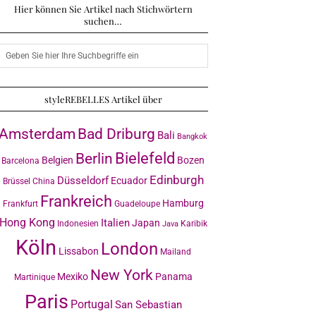
Hier können Sie Artikel nach Stichwörtern
suchen…
styleREBELLES Artikel über
Amsterdam
Bad Driburg
Bali
Bangkok
Bielefeld
Berlin
Belgien
Bozen
Barcelona
Edinburgh
Düsseldorf
Ecuador
Brüssel
China
Frankreich
Hamburg
Frankfurt
Guadeloupe
Hong Kong
Italien
Japan
Indonesien
Karibik
Java
Köln
London
Lissabon
Mailand
New York
Mexiko
Panama
Martinique
Paris
Portugal
San Sebastian