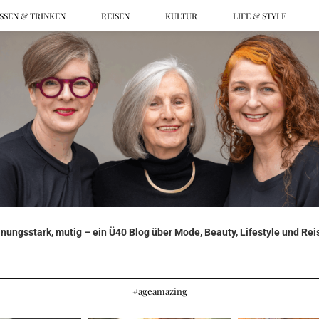
SSEN & TRINKEN
REISEN
KULTUR
LIFE & STYLE
ungsstark, mutig – ein Ü40 Blog über Mode, Beauty, Lifestyle und Reis
#ageamazing