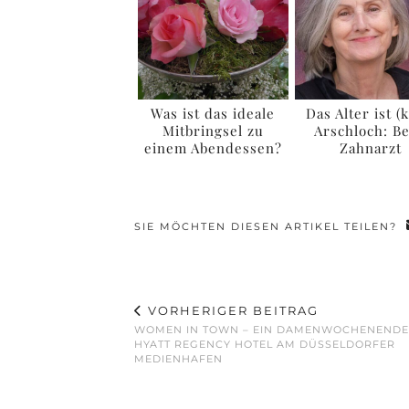
Was ist das ideale
Das Alter ist (
Mitbringsel zu
Arschloch: B
einem Abendessen?
Zahnarzt
SIE MÖCHTEN DIESEN ARTIKEL TEILEN?
VORHERIGER BEITRAG
WOMEN IN TOWN – EIN DAMENWOCHENENDE
HYATT REGENCY HOTEL AM DÜSSELDORFER
MEDIENHAFEN