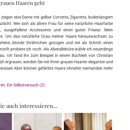
 grauen Haaren geht
os zeigen eine Dame mit gelber Corvette, Zigarette, bodenlangem
utlicht: Wer sich als ältere Frau für seine natürliche Haarfarbe
ft, ausgefallene Accessoires und einen guten Friseur. Mein
n es. Um das natürliche Grau meiner Haare herauswachsen zu
trafeine, blonde Strähnchen gezogen und mir als Schnitt einen
stift probiere ich noch. Als Abendlektüre wähle ich neuerdings
au. Ich fand ihn zum Beispiel in einem Büchlein von Christian
 früh ergrauen, werden Sie mit Ihren grauen Haaren eleganter und
gewissen Alter können gefärbte Haare ohnehin niemanden mehr
en. Ein Selbstversuch (2)
ie auch interessieren...