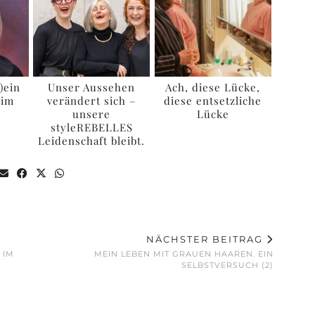
k)ein
Unser Aussehen
Ach, diese Lücke,
eim
verändert sich –
diese entsetzliche
unsere
Lücke
styleREBELLES
Leidenschaft bleibt.
NÄCHSTER BEITRAG
 IM
MEIN LEBEN MIT GRAUEN HAAREN. EIN
SELBSTVERSUCH (2)