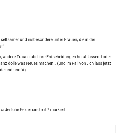
 seltsamer und insbesondere unter Frauen, die in der
s.“
, andere Frauen ubd ihre Entscheidungen herablassend oder
t ganz dolle was Neues machen… (und im Fall von „ich lass jetzt
ade und unnötig.
forderliche Felder sind mit
*
markiert