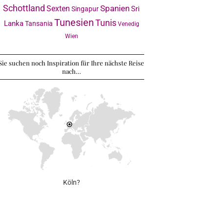
Schottland
Sexten
Spanien
Sri
Singapur
Tunesien
Tunis
Lanka
Tansania
Venedig
Wien
Sie suchen noch Inspiration für Ihre nächste Reise
nach…
Köln?