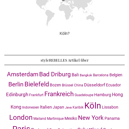
Köln?
styleREBELLES Artikel über
Amsterdam
Bad Driburg
Bali
Belgien
Barcelona
Bangkok
Bielefeld
Berlin
Düsseldorf
Bozen
Ecuador
Brüssel
China
Frankreich
Edinburgh
Hong
Hamburg
Frankfurt
Guadeloupe
Köln
Kong
Italien
Japan
Lissabon
Indonesien
Karibik
Java
London
New York
Mexiko
Panama
Mailand
Martinique