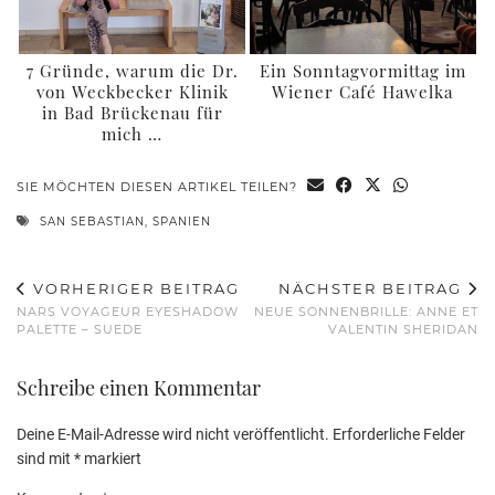
7 Gründe, warum die Dr.
Ein Sonntagvormittag im
von Weckbecker Klinik
Wiener Café Hawelka
in Bad Brückenau für
mich …
SIE MÖCHTEN DIESEN ARTIKEL TEILEN?
SAN SEBASTIAN
,
SPANIEN
VORHERIGER BEITRAG
NÄCHSTER BEITRAG
NARS VOYAGEUR EYESHADOW
NEUE SONNENBRILLE: ANNE ET
PALETTE – SUEDE
VALENTIN SHERIDAN
Schreibe einen Kommentar
Deine E-Mail-Adresse wird nicht veröffentlicht.
Erforderliche Felder
sind mit
*
markiert