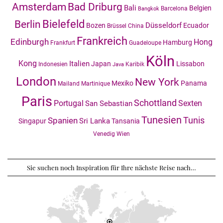
Amsterdam
Bad Driburg
Bali
Belgien
Barcelona
Bangkok
Bielefeld
Berlin
Düsseldorf
Bozen
Ecuador
Brüssel
China
Frankreich
Edinburgh
Hong
Hamburg
Frankfurt
Guadeloupe
Köln
Kong
Italien
Japan
Lissabon
Indonesien
Karibik
Java
London
New York
Mexiko
Panama
Mailand
Martinique
Paris
Schottland
Portugal
Sexten
San Sebastian
Tunesien
Tunis
Spanien
Sri Lanka
Singapur
Tansania
Venedig
Wien
Sie suchen noch Inspiration für Ihre nächste Reise nach…