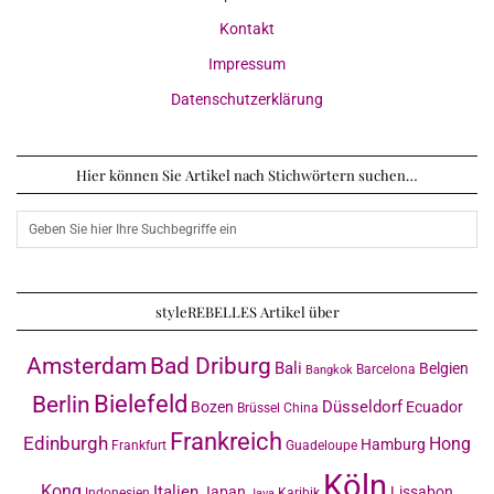
Kontakt
Impressum
Datenschutzerklärung
Hier können Sie Artikel nach Stichwörtern suchen…
styleREBELLES Artikel über
Amsterdam
Bad Driburg
Bali
Belgien
Barcelona
Bangkok
Bielefeld
Berlin
Düsseldorf
Bozen
Ecuador
Brüssel
China
Frankreich
Edinburgh
Hong
Hamburg
Frankfurt
Guadeloupe
Köln
Kong
Italien
Japan
Lissabon
Indonesien
Karibik
Java