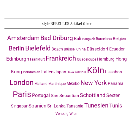
styleREBELLES Artikel über
Amsterdam
Bad Driburg
Bali
Belgien
Barcelona
Bangkok
Bielefeld
Berlin
Düsseldorf
Bozen
Ecuador
Brüssel
China
Frankreich
Edinburgh
Hong
Hamburg
Frankfurt
Guadeloupe
Köln
Kong
Italien
Japan
Lissabon
Indonesien
Karibik
Java
London
New York
Mexiko
Panama
Mailand
Martinique
Paris
Schottland
Portugal
Sexten
San Sebastian
Tunesien
Tunis
Spanien
Sri Lanka
Singapur
Tansania
Venedig
Wien