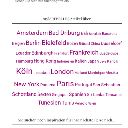
styleREBELLES Artikel über
Amsterdam
Bad Driburg
Bali
Barcelona
Bangkok
Bielefeld
Berlin
Düsseldorf
Belgien
Bozen
Brüssel
China
Frankreich
Edinburgh
Ecuador
Frankfurt
Guadeloupe
Hong Kong
Italien
Hamburg
Japan
Indonesien
Karibik
Java
Köln
London
Lissabon
Mexiko
Mailand
Martinique
Paris
New York
Portugal
San Sebastian
Panama
Schottland
Sexten
Spanien
Sri Lanka
Singapur
Tansania
Tunesien
Tunis
Venedig
Wien
Sie suchen noch Inspiration für Ihre nächste Reise nach…