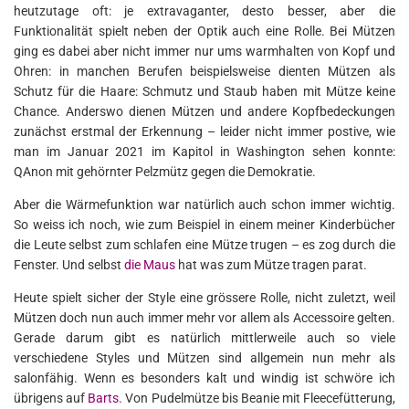
heutzutage oft: je extravaganter, desto besser, aber die
Funktionalität spielt neben der Optik auch eine Rolle. Bei Mützen
ging es dabei aber nicht immer nur ums warmhalten von Kopf und
Ohren: in manchen Berufen beispielsweise dienten Mützen als
Schutz für die Haare: Schmutz und Staub haben mit Mütze keine
Chance. Anderswo dienen Mützen und andere Kopfbedeckungen
zunächst erstmal der Erkennung – leider nicht immer postive, wie
man im Januar 2021 im Kapitol in Washington sehen konnte:
QAnon mit gehörnter Pelzmütz gegen die Demokratie.
Aber die Wärmefunktion war natürlich auch schon immer wichtig.
So weiss ich noch, wie zum Beispiel in einem meiner Kinderbücher
die Leute selbst zum schlafen eine Mütze trugen – es zog durch die
Fenster. Und selbst
die Maus
hat was zum Mütze tragen parat.
Heute spielt sicher der Style eine grössere Rolle, nicht zuletzt, weil
Mützen doch nun auch immer mehr vor allem als Accessoire gelten.
Gerade darum gibt es natürlich mittlerweile auch so viele
verschiedene Styles und Mützen sind allgemein nun mehr als
salonfähig. Wenn es besonders kalt und windig ist schwöre ich
übrigens auf
Barts
. Von Pudelmütze bis Beanie mit Fleecefütterung,