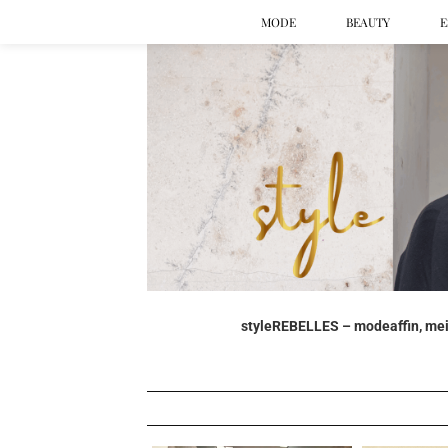
MODE
BEAUTY
E
styleREBELLES – modeaffin, mein