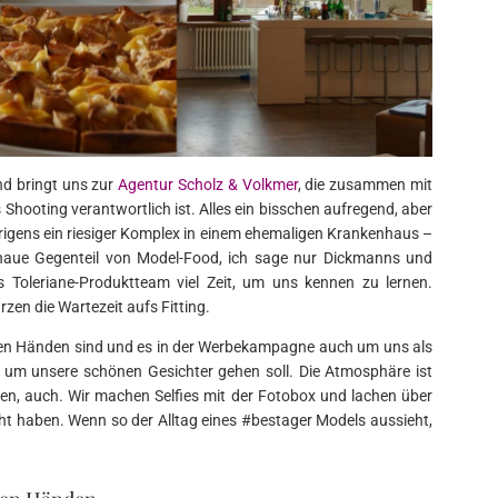
nd bringt uns zur
Agentur Scholz & Volkmer
, die zusammen mit
hooting verantwortlich ist. Alles ein bisschen aufregend, aber
rigens ein riesiger Komplex in einem ehemaligen Krankenhaus –
naue Gegenteil von Model-Food, ich sage nur Dickmanns und
 Toleriane-Produktteam viel Zeit, um uns kennen zu lernen.
zen die Wartezeit aufs Fitting.
guten Händen sind und es in der Werbekampagne auch um uns als
) um unsere schönen Gesichter gehen soll. Die Atmosphäre ist
nen, auch. Wir machen Selfies mit der Fotobox und lachen über
cht haben. Wenn so der Alltag eines #bestager Models aussieht,