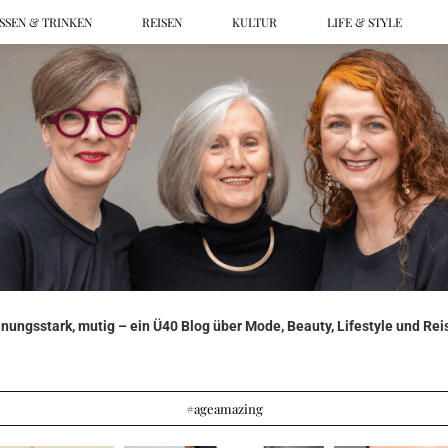
SSEN & TRINKEN
REISEN
KULTUR
LIFE & STYLE
ungsstark, mutig – ein Ü40 Blog über Mode, Beauty, Lifestyle und Reis
#ageamazing