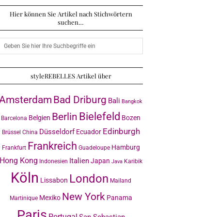
Hier können Sie Artikel nach Stichwörtern
suchen…
styleREBELLES Artikel über
Amsterdam
Bad Driburg
Bali
Bangkok
Bielefeld
Berlin
Belgien
Bozen
Barcelona
Edinburgh
Düsseldorf
Ecuador
Brüssel
China
Frankreich
Hamburg
Frankfurt
Guadeloupe
Hong Kong
Italien
Japan
Indonesien
Karibik
Java
Köln
London
Lissabon
Mailand
New York
Mexiko
Panama
Martinique
Paris
Portugal
San Sebastian