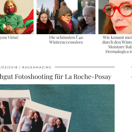
you Virus!
Die schönsten Ü40
Wie kommt mei
Winteraccessoires
durch den Winte
Moisture Bal
Dermalogica i
/03/2018
#AGEAMAZING
chgut Fotoshooting für La Roche-Posay