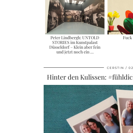
Peter Lindbergh: UNTOLD
Fuck 
STORIES im Kunstpalast
Düsseldorf – Klein aber fein
und jetzt noch ein …
CERSTIN
02
Hinter den Kulissen: #fühldi