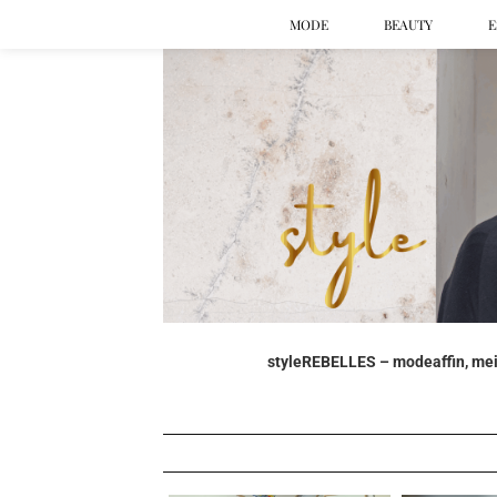
MODE
BEAUTY
E
styleREBELLES – modeaffin, mein