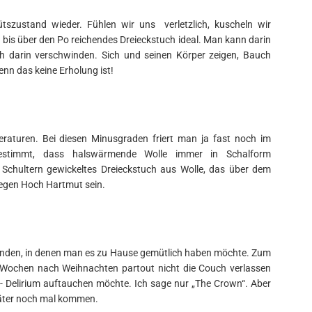
tszustand wieder. Fühlen wir uns verletzlich, kuscheln wir
s, bis über den Po reichendes Dreieckstuch ideal. Man kann darin
ch darin verschwinden. Sich und seinen Körper zeigen, Bauch
nn das keine Erholung ist!
raturen. Bei diesen Minusgraden friert man ja fast noch im
 bestimmt, dass halswärmende Wolle immer in Schalform
chultern gewickeltes Dreieckstuch aus Wolle, das über dem
gegen Hoch Hartmut sein.
tunden, in denen man es zu Hause gemütlich haben möchte. Zum
h Wochen nach Weihnachten partout nicht die Couch verlassen
x- Delirium auftauchen möchte. Ich sage nur „The Crown“. Aber
päter noch mal kommen.