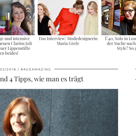
ge und intensive
Das Interview: Modedesignerin
Ü40, Solo in Lo
neuen Clarins Joli
Maria Grefe
der Suche nach 
uer Lippenstifte
Style? So 
en beides!
/02/2018
#AGEAMAZING
nd 4 Tipps, wie man es trägt