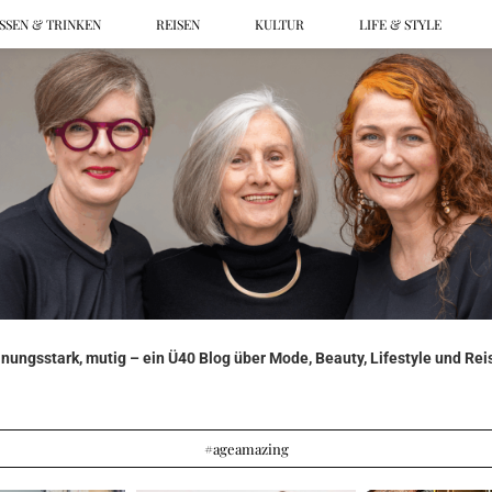
SSEN & TRINKEN
REISEN
KULTUR
LIFE & STYLE
ungsstark, mutig – ein Ü40 Blog über Mode, Beauty, Lifestyle und Reis
#ageamazing