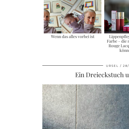
Wenn das alles vorbei ist
Lippenpfle
Farbe – die 
Rouge Lacq
könn
URSEL
28
Ein Dreieckstuch u