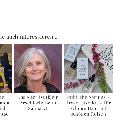
ie auch interessieren...
ue
Das Alter ist (k)ein
Ruhi The Serums –
auen
Arschloch: Beim
Travel Size Kit – für
ich
Zahnarzt
schöne Haut auf
roße
schönen Reisen