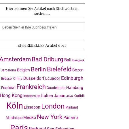
Hier können Sie Artikel nach Stichwörtern
suchen…
styleREBELLES Artikel über
Amsterdam
Bad Driburg
Bali
Bangkok
Bielefeld
Berlin
Belgien
Bozen
Barcelona
Edinburgh
Düsseldorf
Ecuador
Brüssel
China
Frankreich
Hamburg
Frankfurt
Guadeloupe
Hong Kong
Italien
Japan
Indonesien
Karibik
Java
Köln
London
Lissabon
Mailand
New York
Mexiko
Panama
Martinique
Paris
Portugal
San Sebastian