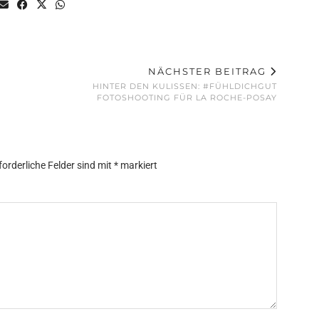
NÄCHSTER BEITRAG
HINTER DEN KULISSEN: #FÜHLDICHGUT
FOTOSHOOTING FÜR LA ROCHE-POSAY
forderliche Felder sind mit
*
markiert