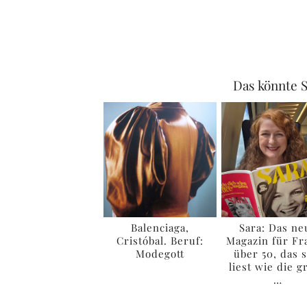
Das könnte S
Balenciaga,
Sara: Das ne
Cristóbal. Beruf:
Magazin für Fr
Modegott
über 50, das s
liest wie die g
…