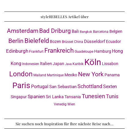
styleREBELLES Artikel über
Amsterdam
Bad Driburg
Bali
Belgien
Barcelona
Bangkok
Bielefeld
Berlin
Düsseldorf
Bozen
Ecuador
Brüssel
China
Frankreich
Edinburgh
Hong
Hamburg
Frankfurt
Guadeloupe
Köln
Kong
Italien
Japan
Lissabon
Indonesien
Karibik
Java
London
New York
Mexiko
Panama
Mailand
Martinique
Paris
Schottland
Portugal
Sexten
San Sebastian
Tunesien
Tunis
Spanien
Sri Lanka
Singapur
Tansania
Venedig
Wien
Sie suchen noch Inspiration für Ihre nächste Reise nach…