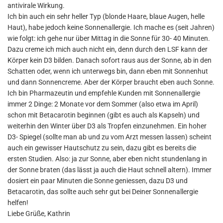
antivirale Wirkung.
Ich bin auch ein sehr heller Typ (blonde Haare, blaue Augen, helle
Haut), habe jedoch keine Sonnenallergie. Ich mache es (seit Jahren)
wie folgt: ich gehe nur über Mittag in die Sonne für 30- 40 Minuten.
Dazu creme ich mich auch nicht ein, denn durch den LSF kann der
Körper kein D3 bilden. Danach sofort raus aus der Sonne, ab in den
Schatten oder, wenn ich unterwegs bin, dann eben mit Sonnenhut
und dann Sonnencreme. Aber der Körper braucht eben auch Sonne.
Ich bin Pharmazeutin und empfehle Kunden mit Sonnenallergie
immer 2 Dinge: 2 Monate vor dem Sommer (also etwa im April)
schon mit Betacarotin beginnen (gibt es auch als Kapseln) und
weiterhin den Winter über D3 als Tropfen einzunehmen. Ein hoher
D3- Spiegel (sollte man ab und zu vom Arzt messen lassen) scheint
auch ein gewisser Hautschutz zu sein, dazu gibt es bereits die
ersten Studien. Also: ja zur Sonne, aber eben nicht stundenlang in
der Sonne braten (das lässt ja auch die Haut schnell altern). Immer
dosiert ein paar Minuten die Sonne geniessen, dazu D3 und
Betacarotin, das sollte auch sehr gut bei Deiner Sonnenallergie
helfen!
Liebe Grüße, Kathrin