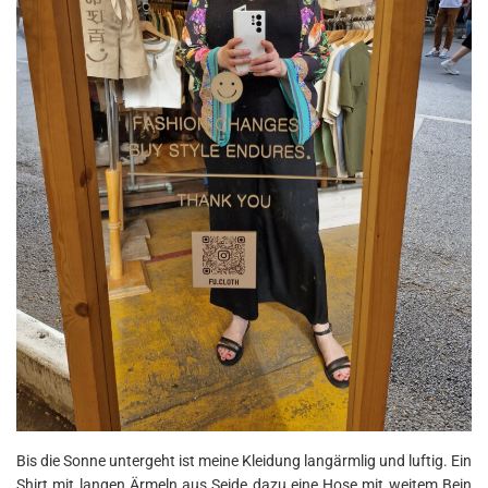
Bis die Sonne untergeht ist meine Kleidung langärmlig und luftig. Ein
Shirt mit langen Ärmeln aus Seide dazu eine Hose mit weitem Bein