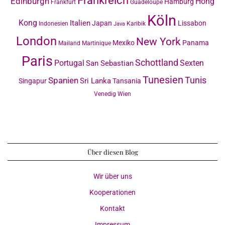
Frankreich
Edinburgh
Hong
Hamburg
Frankfurt
Guadeloupe
Köln
Kong
Italien
Japan
Lissabon
Indonesien
Karibik
Java
London
New York
Mexiko
Panama
Mailand
Martinique
Paris
Schottland
Portugal
Sexten
San Sebastian
Tunesien
Tunis
Spanien
Sri Lanka
Singapur
Tansania
Venedig
Wien
Über diesen Blog
Wir über uns
Kooperationen
Kontakt
Impressum