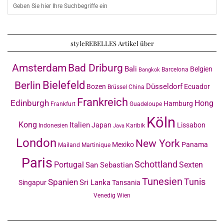
styleREBELLES Artikel über
Amsterdam
Bad Driburg
Bali
Belgien
Barcelona
Bangkok
Bielefeld
Berlin
Düsseldorf
Bozen
Ecuador
Brüssel
China
Frankreich
Edinburgh
Hong
Hamburg
Frankfurt
Guadeloupe
Köln
Kong
Italien
Japan
Lissabon
Indonesien
Karibik
Java
London
New York
Mexiko
Panama
Mailand
Martinique
Paris
Schottland
Portugal
Sexten
San Sebastian
Tunesien
Tunis
Spanien
Sri Lanka
Singapur
Tansania
Venedig
Wien