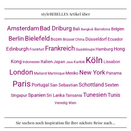
styleREBELLES Artikel über
Amsterdam
Bad Driburg
Bali
Belgien
Barcelona
Bangkok
Bielefeld
Berlin
Düsseldorf
Bozen
Ecuador
Brüssel
China
Frankreich
Edinburgh
Hong
Hamburg
Frankfurt
Guadeloupe
Köln
Kong
Italien
Japan
Lissabon
Indonesien
Karibik
Java
London
New York
Mexiko
Panama
Mailand
Martinique
Paris
Schottland
Portugal
Sexten
San Sebastian
Tunesien
Tunis
Spanien
Sri Lanka
Singapur
Tansania
Venedig
Wien
Sie suchen noch Inspiration für Ihre nächste Reise nach…