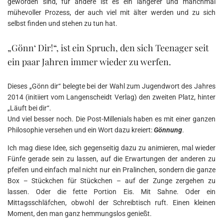
geworden sind, für andere ist es ein längerer und manchmal
mühevoller Prozess, der auch viel mit älter werden und zu sich
selbst finden und stehen zu tun hat.
„Gönn‘ Dir!“, ist ein Spruch, den sich Teenager seit
ein paar Jahren immer wieder zu werfen.
Dieses „Gönn dir“ belegte bei der Wahl zum Jugendwort des Jahres
2014 (initiiert vom Langenscheidt Verlag) den zweiten Platz, hinter
„Läuft bei dir“.
Und viel besser noch. Die Post-Millenials haben es mit einer ganzen
Philosophie versehen und ein Wort dazu kreiert:
Gönnung
.
Ich mag diese Idee, sich gegenseitig dazu zu animieren, mal wieder
Fünfe gerade sein zu lassen, auf die Erwartungen der anderen zu
pfeifen und einfach mal nicht nur ein Pralinchen, sondern die ganze
Box – Stückchen für Stückchen – auf der Zunge zergehen zu
lassen. Oder die fette Portion Eis. Mit Sahne. Oder ein
Mittagsschläfchen, obwohl der Schreibtisch ruft. Einen kleinen
Moment, den man ganz hemmungslos genießt.