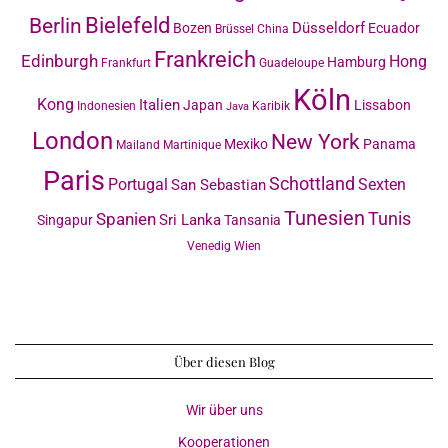
Bielefeld
Berlin
Düsseldorf
Bozen
Ecuador
Brüssel
China
Frankreich
Edinburgh
Hong
Hamburg
Frankfurt
Guadeloupe
Köln
Kong
Italien
Japan
Lissabon
Indonesien
Karibik
Java
London
New York
Mexiko
Panama
Mailand
Martinique
Paris
Schottland
Portugal
Sexten
San Sebastian
Tunesien
Tunis
Spanien
Sri Lanka
Singapur
Tansania
Venedig
Wien
Über diesen Blog
Wir über uns
Kooperationen