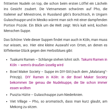
frittierten Nudeln on top, die schon beim ersten Löffel ein Lächeln
ins Gesicht zsubert. Die Vietnamesen schwören auf Pho, die
Italiener auf Minestrone, in Russland gibt’s Borschtsch, in Ungarn
Gulaschsuppe und in Mexiko wärmt man sich mit einer dampfenden
Portion Pozole. Ein Blick um die Welt zeigt: Wo’s kalt wird, kochen
Menschen Suppe.
Das Schöne: Viele dieser Suppen findet man auch in Köln, man muss
nur wissen, wo. Hier eine kleine Auswahl von Orten, an denen es
löffelweise Glück gegen den Herbstblues gibt:
Tuakumi Ramen – Schlange stehen lohnt sich.
Takumi Ramen in
Köln – wenn’s draußen üsselig wird
Bowl Maker Society – Suppe im DIY-Stil (nach dem „Malatang“-
Prinzip).
DIY Ramen in Köln: in der Bowl Maker Society
bekommen Sie genau die Nudelsuppe, die Sie schon immer
essen wollten
Puszta Hütte – Gulaschsuppe zum Niederknien.
Viet Village – Pho, so aromatisch, dass man kurz glaubt, am
Mekong zu sitzen.