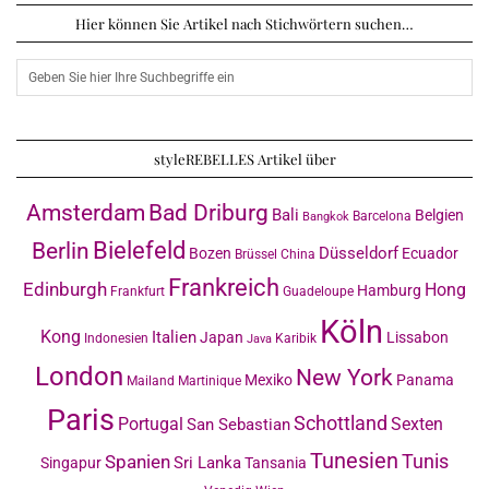
Hier können Sie Artikel nach Stichwörtern suchen…
styleREBELLES Artikel über
Amsterdam
Bad Driburg
Bali
Belgien
Barcelona
Bangkok
Bielefeld
Berlin
Düsseldorf
Bozen
Ecuador
Brüssel
China
Frankreich
Edinburgh
Hong
Hamburg
Frankfurt
Guadeloupe
Köln
Kong
Italien
Japan
Lissabon
Indonesien
Karibik
Java
London
New York
Mexiko
Panama
Mailand
Martinique
Paris
Schottland
Portugal
Sexten
San Sebastian
Tunesien
Tunis
Spanien
Sri Lanka
Singapur
Tansania