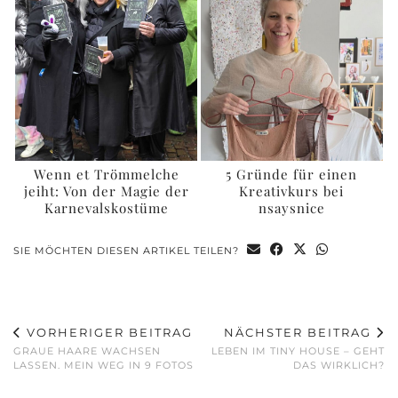
Wenn et Trömmelche
5 Gründe für einen
jeiht: Von der Magie der
Kreativkurs bei
Karnevalskostüme
nsaysnice
SIE MÖCHTEN DIESEN ARTIKEL TEILEN?
VORHERIGER BEITRAG
NÄCHSTER BEITRAG
GRAUE HAARE WACHSEN
LEBEN IM TINY HOUSE – GEHT
LASSEN. MEIN WEG IN 9 FOTOS
DAS WIRKLICH?