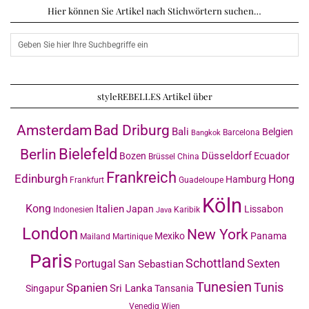
Hier können Sie Artikel nach Stichwörtern suchen…
styleREBELLES Artikel über
Amsterdam
Bad Driburg
Bali
Belgien
Barcelona
Bangkok
Bielefeld
Berlin
Düsseldorf
Bozen
Ecuador
Brüssel
China
Frankreich
Edinburgh
Hong
Hamburg
Frankfurt
Guadeloupe
Köln
Kong
Italien
Japan
Lissabon
Indonesien
Karibik
Java
London
New York
Mexiko
Panama
Mailand
Martinique
Paris
Schottland
Portugal
Sexten
San Sebastian
Tunesien
Tunis
Spanien
Sri Lanka
Singapur
Tansania
Venedig
Wien