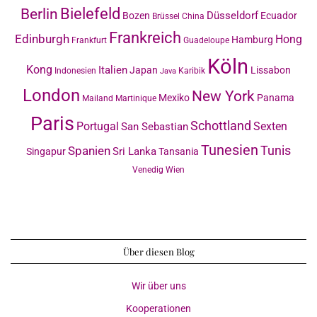
Bielefeld
Berlin
Düsseldorf
Bozen
Ecuador
Brüssel
China
Frankreich
Edinburgh
Hong
Hamburg
Frankfurt
Guadeloupe
Köln
Kong
Italien
Japan
Lissabon
Indonesien
Karibik
Java
London
New York
Mexiko
Panama
Mailand
Martinique
Paris
Schottland
Portugal
Sexten
San Sebastian
Tunesien
Tunis
Spanien
Sri Lanka
Singapur
Tansania
Venedig
Wien
Über diesen Blog
Wir über uns
Kooperationen