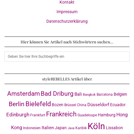
Kontakt
Impressum
Datenschutzerklärung
Hier können Sie Artikel nach Stichwörtern suchen…
styleREBELLES Artikel über
Amsterdam
Bad Driburg
Bali
Belgien
Barcelona
Bangkok
Bielefeld
Berlin
Düsseldorf
Bozen
Ecuador
Brüssel
China
Frankreich
Edinburgh
Hong
Hamburg
Frankfurt
Guadeloupe
Köln
Kong
Italien
Japan
Lissabon
Indonesien
Karibik
Java