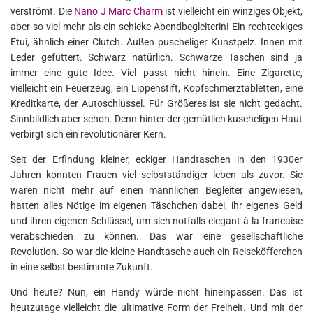
verströmt. Die
Nano J Marc Charm
ist vielleicht ein winziges Objekt,
aber so viel mehr als ein schicke Abendbegleiterin! Ein rechteckiges
Etui, ähnlich einer Clutch. Außen puscheliger Kunstpelz. Innen mit
Leder gefüttert. Schwarz natürlich. Schwarze Taschen sind ja
immer eine gute Idee. Viel passt nicht hinein. Eine Zigarette,
vielleicht ein Feuerzeug, ein Lippenstift, Kopfschmerztabletten, eine
Kreditkarte, der Autoschlüssel. Für Größeres ist sie nicht gedacht.
Sinnbildlich aber schon. Denn hinter der gemütlich kuscheligen Haut
verbirgt sich ein revolutionärer Kern.
Seit der Erfindung kleiner, eckiger Handtaschen in den 1930er
Jahren konnten Frauen viel selbstständiger leben als zuvor. Sie
waren nicht mehr auf einen männlichen Begleiter angewiesen,
hatten alles Nötige im eigenen Täschchen dabei, ihr eigenes Geld
und ihren eigenen Schlüssel, um sich notfalls elegant à la francaise
verabschieden zu können. Das war eine gesellschaftliche
Revolution. So war die kleine Handtasche auch ein Reiseköfferchen
in eine selbst bestimmte Zukunft.
Und heute? Nun, ein Handy würde nicht hineinpassen. Das ist
heutzutage vielleicht die ultimative Form der Freiheit. Und mit der