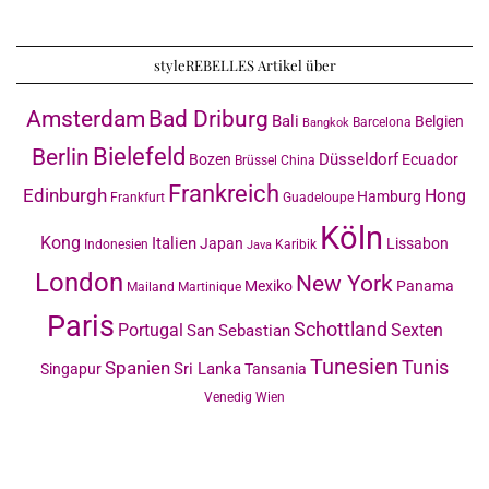
styleREBELLES Artikel über
Amsterdam
Bad Driburg
Bali
Belgien
Barcelona
Bangkok
Bielefeld
Berlin
Düsseldorf
Bozen
Ecuador
Brüssel
China
Frankreich
Edinburgh
Hong
Hamburg
Frankfurt
Guadeloupe
Köln
Kong
Italien
Japan
Lissabon
Indonesien
Karibik
Java
London
New York
Mexiko
Panama
Mailand
Martinique
Paris
Schottland
Portugal
Sexten
San Sebastian
Tunesien
Tunis
Spanien
Sri Lanka
Singapur
Tansania
Venedig
Wien